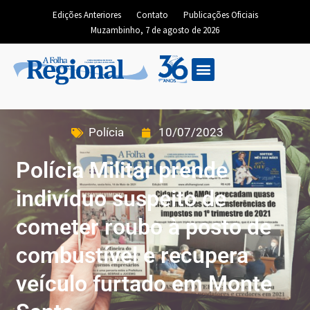
Edições Anteriores
Contato
Publicações Oficiais
Muzambinho, 7 de agosto de 2026
Polícia
10/07/2023
Polícia Militar prende
indivíduo suspeito de
cometer roubo à posto de
combustível e recupera
veículo furtado em Monte