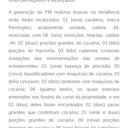
foram perseguidos e alcançados.
A guarnição da PM realizou buscas na residência
onde foram localizados: 01 (uma) carabina, marca
Remington, acabamento oxidado, calibre .44,
municiada com 06 (seis) munições intactas, calibre
.44; 02 (duas) porções grandes de cocaína; 03 (três)
porções de maconha; 03 (três) cadernos contendo
anotações das movimentações das vendas de
entorpecentes; 01 (uma) balança de precisão; 05
(cinco) liquidificadores com resquícios de cocaína; 03
(três) celulares; 02 (dois) tambores com resquícios de
cocaína; 04 (quatro) tonéis, os quais estavam
enterrados nos fundos do curral da propriedade, e em
02 (dois) deles foram encontrados 02 (dois) sacos
grandes que continham cocaína; 22 (vinte e duas)
porções grandes de cocaína; 09 (nove) porções
menores de cocaína e 06 (seis) frascos de substância