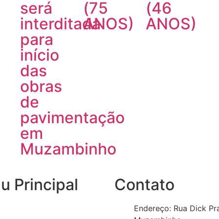
será
(75
(46
interditada
ANOS)
ANOS)
para
início
das
obras
de
pavimentação
em
Muzambinho
 Principal
Contato
Endereço: Rua Dick Pr