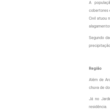
A populaçã
cobertores 
Civil atuou
alagamentos
Segundo dad
precipitação
Região
Além de Arc
chuva de do
Já no Jard
residência.