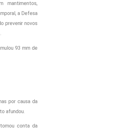
om mantimentos,
emporal, a Defesa
do prevenir novos
.
cumulou 93 mm de
mas por causa da
to afundou.
 tomou conta da