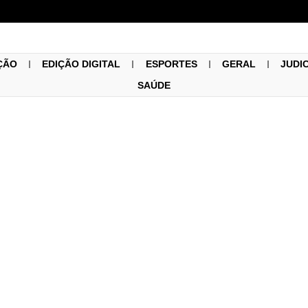
ÇÃO
EDIÇÃO DIGITAL
ESPORTES
GERAL
JUDI
SAÚDE
Região
29/10/2024
rceburgo decreta Situaçã
pós chuva de 100 mm