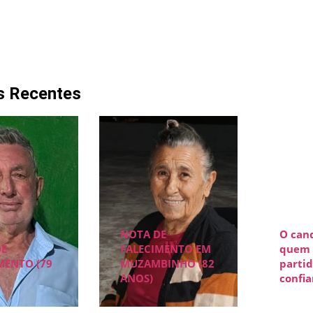
s Recentes
NOTA DE
O can
DE
FALECIMENTO EM
quem 
MENTO (79
MUZAMBINHO (82
partid
ANOS)
confi