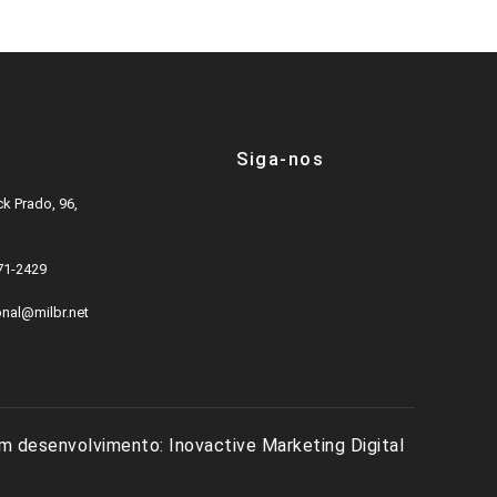
Siga-nos
k Prado, 96,
571-2429
onal@milbr.net
m desenvolvimento:
Inovactive Marketing Digital