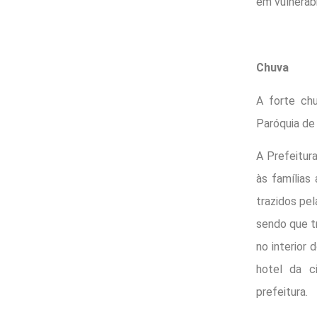
em vulnerab
Chuva
A forte ch
Paróquia de 
A Prefeitura
às famílias
trazidos pe
sendo que t
no interior
hotel da c
prefeitura.