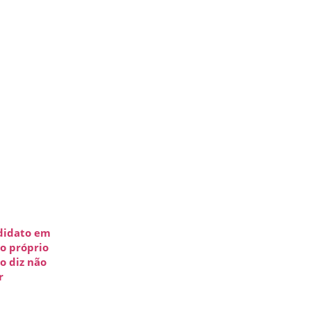
didato em
o próprio
o diz não
ar