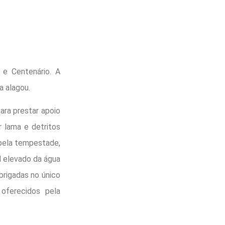
 e Centenário. A
a alagou.
ara prestar apoio
r lama e detritos
 pela tempestade,
l elevado da água
brigadas no único
oferecidos pela