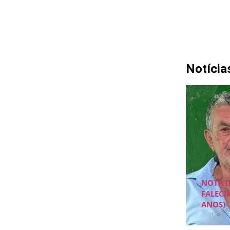
Notícia
NOTA 
FALECI
ANOS)