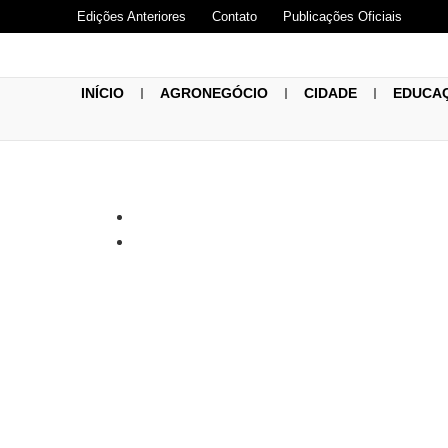
Edições Anteriores
Contato
Publicações Oficiais
INÍCIO
AGRONEGÓCIO
CIDADE
EDUCA
Prefeito de A
Emergência a