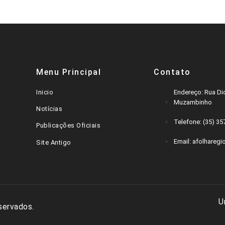
Menu Principal
Contato
Inicio
Endereço: Rua Dic
Muzambinho
Notícias
Telefone: (35) 3
Publicações Oficiais
Email: afolharegi
Site Antigo
U
servados.