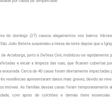
ilidade por causa da tempestade.
uva do domingo (27) causou alagamentos nos bairros Várzea
São João Batista suspendeu a missa da noite depois que a Igrej
 de Arceburgo, junto à Defesa Civil, mobilizou-se rapidamente p
 afetadas e iniciar a limpeza das ruas, que ficaram cobertas po
la enxurrada. Cerca de 40 casas foram diretamente impactadas
rês residências apresentaram danos mais graves, devido ao níve
 dos imóveis. As famílias dessas casas foram temporariamente a
idade, com apoio de colchões e demais itens essenciais 