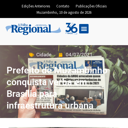
Edições Anteriores
Contato
Publicações Oficiais
Muzambinho, 10 de agosto de 2026
Edição Digital
Cidade
04/07/2021
Prefeito de Muzambinho
conquista verba em
Brasília para
infraestrutura urbana