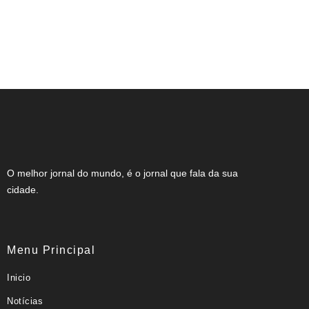
Estrada do Córrego dos Leites será
interditada para início das obras de
pavimentação em Muzambinho
O melhor jornal do mundo, é o jornal que fala da sua
cidade.
Menu Principal
Inicio
Notícias