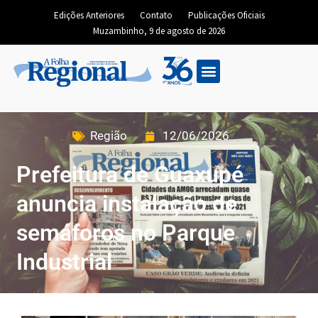
Edições Anteriores
Contato
Publicações Oficiais
Muzambinho, 9 de agosto de 2026
Região
12/06/2026
Prefeitura de Guaxupé
anuncia instalação de
semáforos no Parque
Industrial