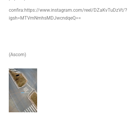
confira:https://www.instagram.com/reel/DZaKvTuDzVt/?
igsh=MTVmNmhsMDJwcndqeQ==
(Ascom)