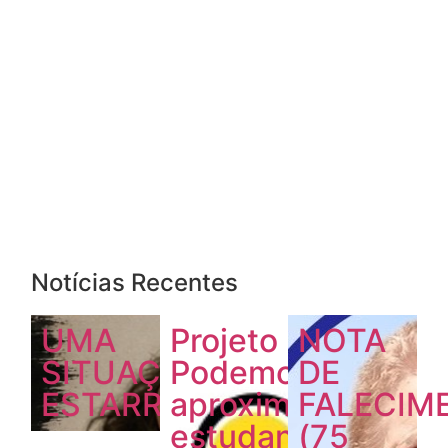
Notícias Recentes
UMA
Projeto
NOTA
SITUAÇÃO
Podemos
DE
ESTARRECEDORA
aproxima
FALECIM
estudantes
(75