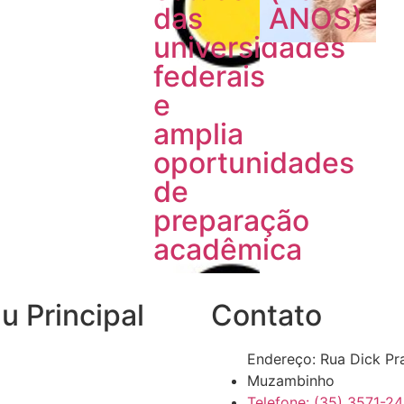
das
ANOS)
universidades
federais
e
amplia
oportunidades
de
preparação
acadêmica
 Principal
Contato
Endereço: Rua Dick Pr
Muzambinho
Telefone: (35) 3571-2