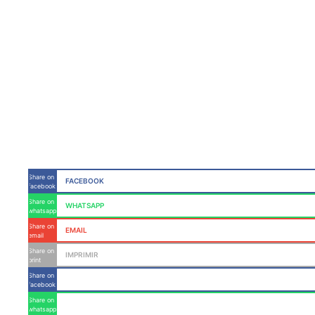
Share on
FACEBOOK
facebook
Share on
WHATSAPP
whatsapp
Share on
EMAIL
email
Share on
IMPRIMIR
print
Share on
facebook
Share on
whatsapp