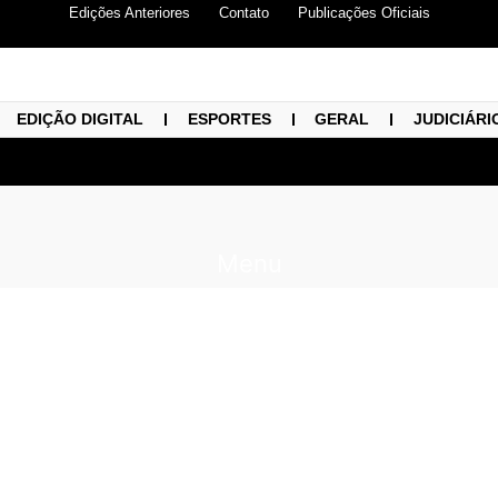
Edições Anteriores
Contato
Publicações Oficiais
EDIÇÃO DIGITAL
ESPORTES
GERAL
JUDICIÁRI
Menu
uaia assina convênio co