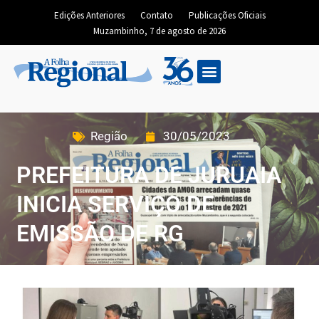
Edições Anteriores
Contato
Publicações Oficiais
Muzambinho, 7 de agosto de 2026
Região
30/05/2023
PREFEITURA DE JURUAIA
INICIA SERVIÇO DE
EMISSÃO DE RG