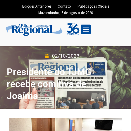
Edições Anteriores
Contato
Publicações Oficiais
Muzambinho, 6 de agosto de 2026
02/10/2023
Presidente do TJMG
recebe comitiva de
Joaíma