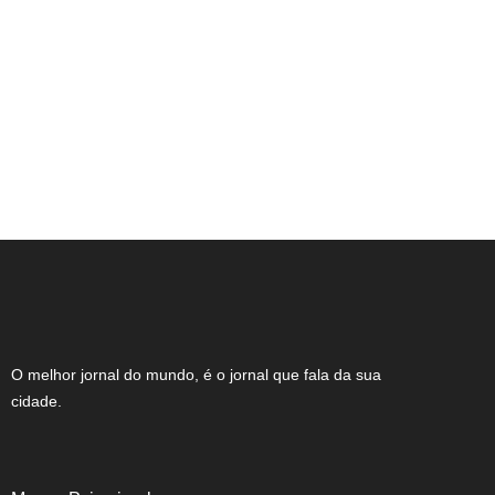
Expocachaça reúne 2 mil rótulos em BH
O melhor jornal do mundo, é o jornal que fala da sua
cidade.