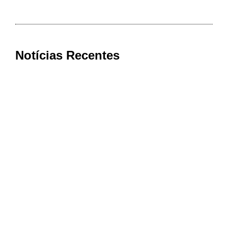
Notícias Recentes
Cooxupé conquista na Justiça
devolução de mais de R$ 622 milhões
aos cooperados em decisão histórica
sobre o Funrural