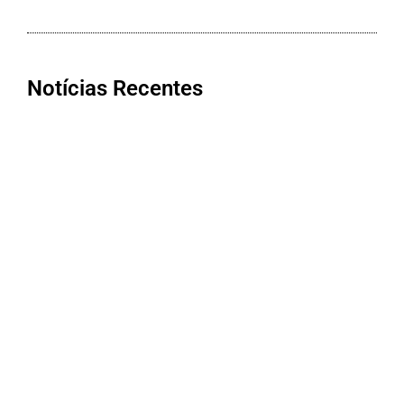
Notícias Recentes
Bom Jesus da Penha conquista nota
máxima na qualidade da Atenção
Primária à Saúde