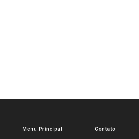
pé
sta na
EPR Sul de Minas
 devolução
alerta: cuidados
 de R$ 622
antes de pegar a
s aos
estrada ajudam a
ados em
evitar panes e
Expoc
 histórica
garantem viagens
reúne 
o Funrural
mais seguras
rótul
Menu Principal
Contato