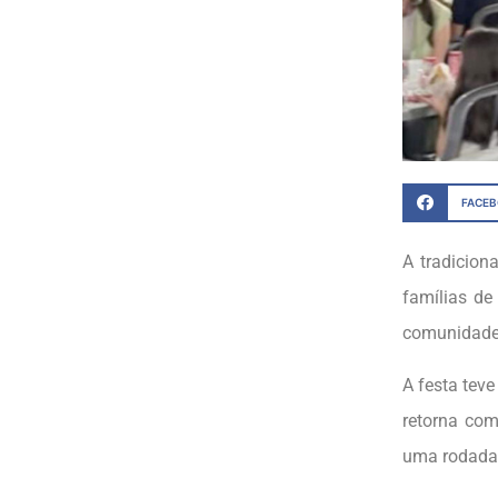
FACE
A tradicion
famílias de
comunidade 
A festa teve
retorna com
uma rodada 