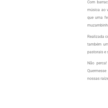
Com barraca
música ao v
que uma fes
muzambinhen
Realizada c
também uma 
pastorais e 
Não perca! 
Quermesse 
nossas raíz