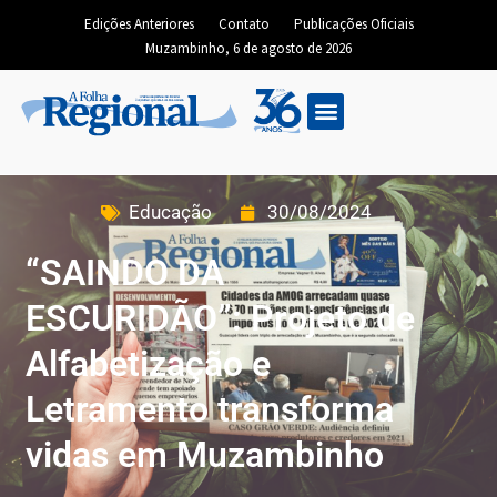
Edições Anteriores
Contato
Publicações Oficiais
Muzambinho, 6 de agosto de 2026
Educação
30/08/2024
“SAINDO DA
ESCURIDÃO”: Projeto de
Alfabetização e
Letramento transforma
vidas em Muzambinho