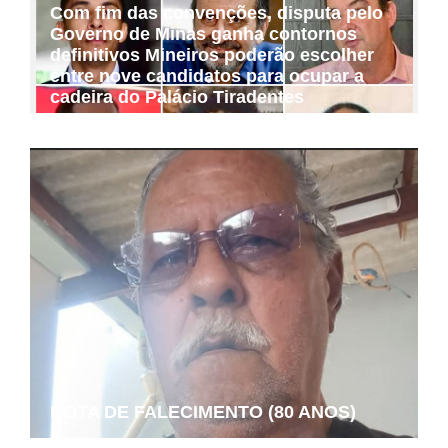
Com fim das convenções, disputa pelo
Governo de Minas ganha contornos
definitivos Mineiros poderão escolher
entre nove candidatos para ocupar a
cadeira do Palácio Tiradentes
NOTA DE FALECIMENTO (80 ANOS)