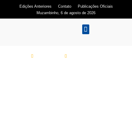
Edições Anteriores
Contato
Publicações Oficiais
Muzambinho, 6 de agosto de 2026
Especial
23/05/2026
“São José da Boa
Vista”, o Livro da
História de Muzambinho
e suas raízes