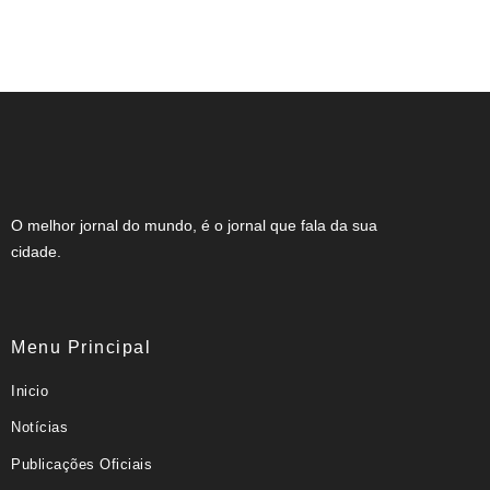
O candidato em quem o próprio partido
diz não confiar
O melhor jornal do mundo, é o jornal que fala da sua
cidade.
Menu Principal
Inicio
Notícias
Publicações Oficiais