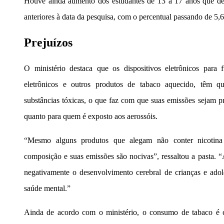
Houve ainda aumento dos estudantes de 13 a 17 anos que de
anteriores à data da pesquisa, com o percentual passando de 
Prejuízos
O ministério destaca que os dispositivos eletrônicos par
eletrônicos e outros produtos de tabaco aquecido, têm qu
substâncias tóxicas, o que faz com que suas emissões sejam pr
quanto para quem é exposto aos aerossóis.
“Mesmo alguns produtos que alegam não conter nicotina
composição e suas emissões são nocivas”, ressaltou a pasta. “
negativamente o desenvolvimento cerebral de crianças e ado
saúde mental.”
Ainda de acordo com o ministério, o consumo de tabaco é co