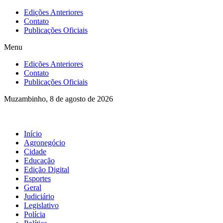
Ir
Edições Anteriores
para
Contato
o
Publicações Oficiais
conteúdo
Menu
Edições Anteriores
Contato
Publicações Oficiais
Muzambinho, 8 de agosto de 2026
Início
Agronegócio
Cidade
Educação
Edição Digital
Esportes
Geral
Judiciário
Legislativo
Polícia