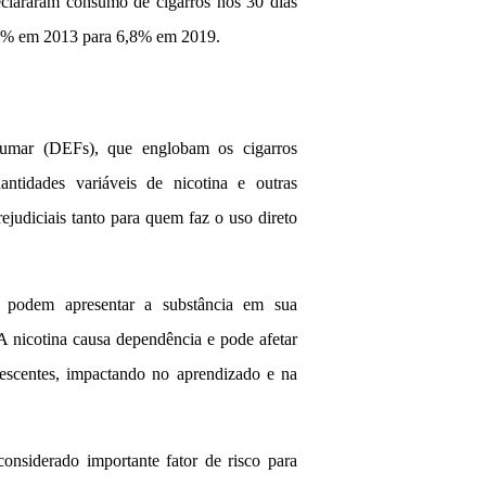
clararam consumo de cigarros nos 30 dias
5,6% em 2013 para 6,8% em 2019.
a fumar (DEFs), que englobam os cigarros
antidades variáveis de nicotina e outras
ejudiciais tanto para quem faz o uso direto
 podem apresentar a substância em sua
A nicotina causa dependência e pode afetar
lescentes, impactando no aprendizado e na
nsiderado importante fator de risco para