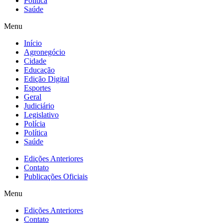
Política
Saúde
Menu
Início
Agronegócio
Cidade
Educação
Edição Digital
Esportes
Geral
Judiciário
Legislativo
Polícia
Política
Saúde
Edições Anteriores
Contato
Publicações Oficiais
Menu
Edições Anteriores
Contato