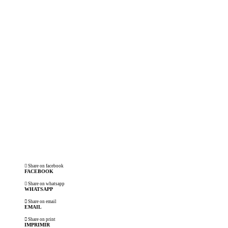
eletrônicos
Share on facebook
FACEBOOK
Share on whatsapp
WHATSAPP
Share on email
EMAIL
Share on print
IMPRIMIR