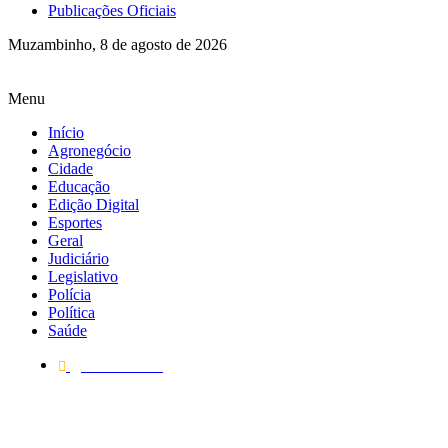
Publicações Oficiais
Muzambinho, 8 de agosto de 2026
Menu
Início
Agronegócio
Cidade
Educação
Edição Digital
Esportes
Geral
Judiciário
Legislativo
Polícia
Política
Saúde
30/05/2024
Saúde lança campan