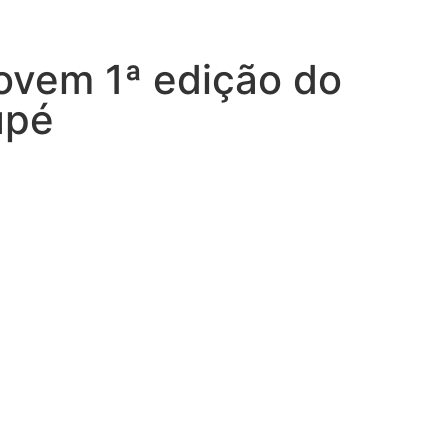
ovem 1ª edição do
upé