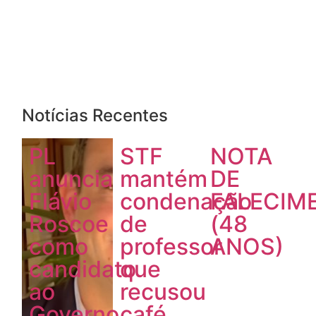
Notícias Recentes
PL
STF
NOTA
anuncia
mantém
DE
Flávio
condenação
FALECIM
Roscoe
de
(48
como
professor
ANOS)
candidato
que
ao
recusou
Governo
café