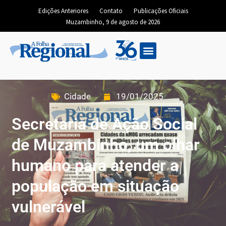
Edições Anteriores
Contato
Publicações Oficiais
Muzambinho, 9 de agosto de 2026
Cidade
19/01/2025
Secretaria de Ação Social
de Muzambinho, um olhar
humano para atender a
população em situação
vulnerável