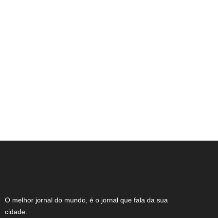
STF mantém condenação de professor
que recusou café para “não ficar da cor”
de aluna
O melhor jornal do mundo, é o jornal que fala da sua
cidade.