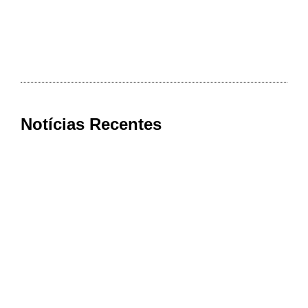
Notícias Recentes
Ex-deputado do PSDB, médico Carlos