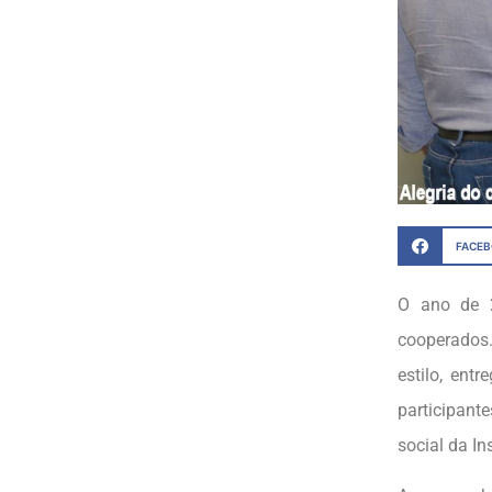
FACE
O ano de 2
cooperados
estilo, ent
participant
social da In