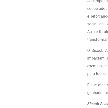
A campanha
cooperados 
e reforçand
social deu
Acicredi, 
transformar
O Sicoob Ac
impactam 
exemplo de
para todos.
Fique atent
ganhador po
Sicoob Acic