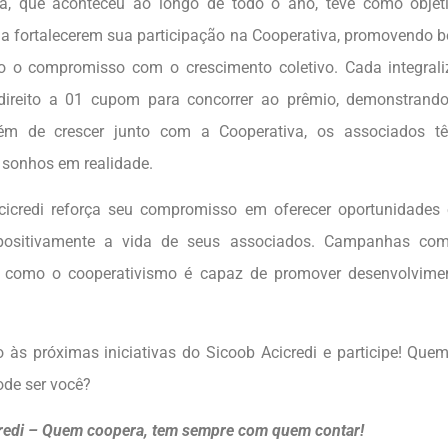
, que aconteceu ao longo de todo o ano, teve como objeti
a fortalecerem sua participação na Cooperativa, promovendo b
o o compromisso com o crescimento coletivo. Cada integrali
 direito a 01 cupom para concorrer ao prêmio, demonstrand
além de crescer junto com a Cooperativa, os associados 
 sonhos em realidade.
icredi reforça seu compromisso em oferecer oportunidades 
positivamente a vida de seus associados. Campanhas co
 como o cooperativismo é capaz de promover desenvolvimen
o às próximas iniciativas do Sicoob Acicredi e participe! Qu
de ser você?
redi – Quem coopera, tem sempre com quem contar!