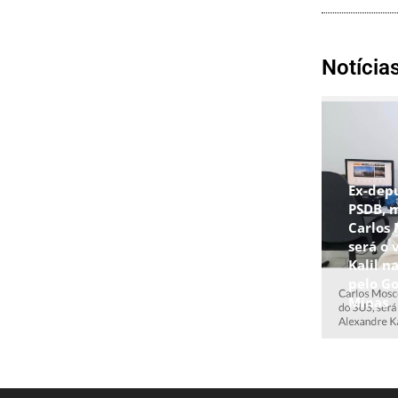
Notícia
Ex-dep
PSDB, 
Carlos
será o 
Kalil n
pelo G
Minas