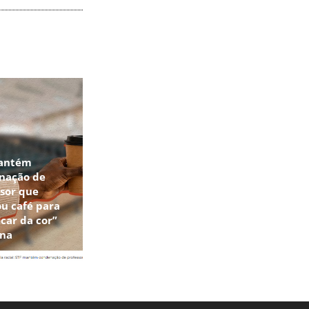
antém
nação de
sor que
u café para
icar da cor”
una