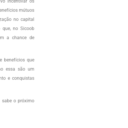
vo incentivar os
enefícios mútuos
zação no capital
o que, no Sicoob
têm a chance de
e benefícios que
mo essa são um
to e conquistas
em sabe o próximo