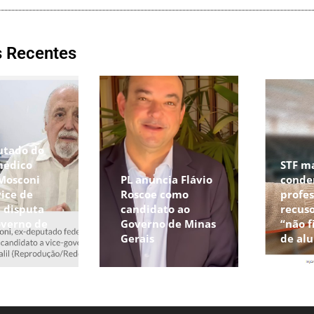
s Recentes
utado do
médico
STF m
 Mosconi
PL anuncia Flávio
conde
vice de
Roscoe como
profes
a disputa
candidato ao
recuso
overno de
Governo de Minas
“não f
Gerais
de al