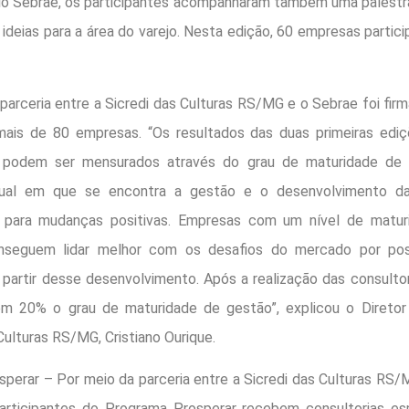
lo Sebrae, os participantes acompanharam também uma palestr
 ideias para a área do varejo. Nesta edição, 60 empresas parti
 entre a Sicredi das Culturas RS/MG e o Sebrae foi firma
mais de 80 empresas. “Os resultados das duas primeiras edi
e podem ser mensurados através do grau de maturidade de 
tual em que se encontra a gestão e o desenvolvimento d
s para mudanças positivas. Empresas com um nível de matu
nseguem lidar melhor com os desafios do mercado por pos
a partir desse desenvolvimento. Após a realização das consulto
em 20% o grau de maturidade de gestão”, explicou o Direto
Culturas RS/MG, Cristiano Ourique.
sperar – Por meio da parceria entre a Sicredi das Culturas RS/
rticipantes do Programa Prosperar recebem consultorias esp