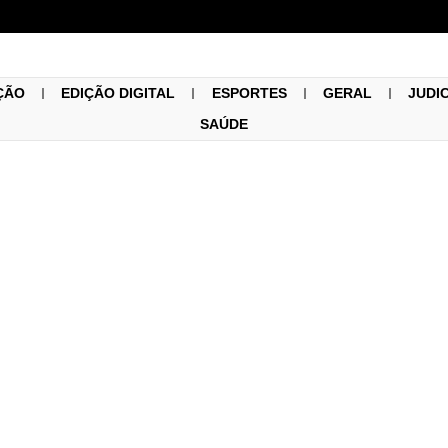
ÇÃO
EDIÇÃO DIGITAL
ESPORTES
GERAL
JUDI
SAÚDE
Geral
13/07/2022
ulturas RS/MG lança 3ª e
sperar