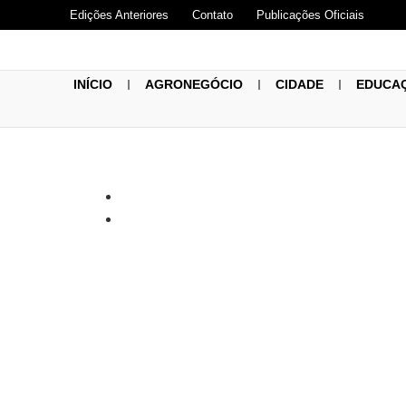
Edições Anteriores
Contato
Publicações Oficiais
INÍCIO
AGRONEGÓCIO
CIDADE
EDUCA
Sicredi das C
Programa Pro