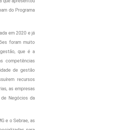
a que apresentou
cipam do Programa
da em 2020 e já
ções foram muito
gestão, que é a
as competências
ridade de gestão
suírem recursos
rias, as empresas
r de Negócios da
MG e o Sebrae, as
ecializadas para