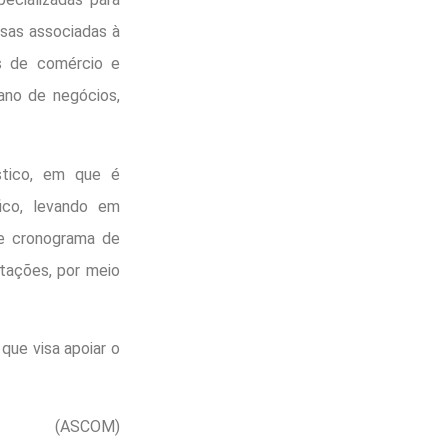
esas associadas à
os de comércio e
ano de negócios,
óstico, em que é
fico, levando em
de cronograma de
tações, por meio
que visa apoiar o
(ASCOM)