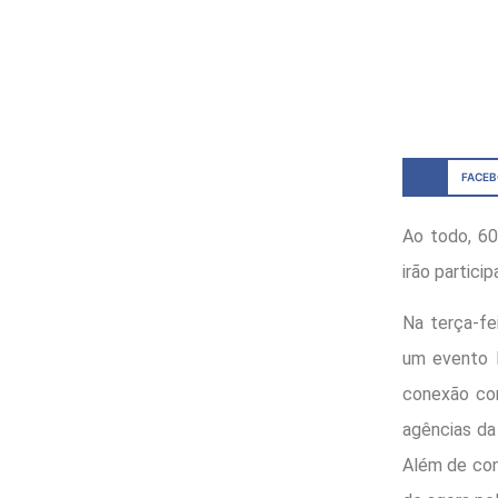
FACE
Ao todo, 60
irão partici
Na terça-fe
um evento F
conexão com
agências da
Além de conh