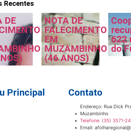
s Recentes
 DE
NOTA DE
Coop
ECIMENTO
FALECIMENTO
recu
EM
622 
AMBINHO
MUZAMBINHO
do F
ANOS)
(46 ANOS)
 Principal
Contato
Endereço: Rua Dick Pr
Muzambinho
Telefone: (35) 3571-2
Email: afolharegional@
es Oficiais