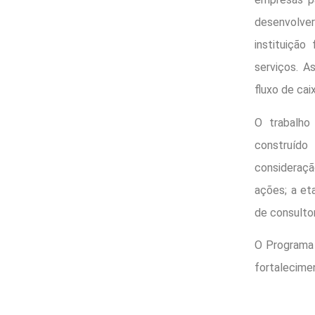
desenvolver
instituiçã
serviços. A
fluxo de cai
O trabalho
construído
consideraç
ações; a et
de consulto
O Programa 
fortalecime