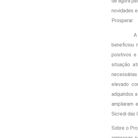
de agora pe
novidades e
Prosperar.
A parceria
beneficiou 
positivos 
situação a
necessária
elevado co
adquiridos 
ampliaram 
Sicredi das 
Sobre o Pro
empresas pa