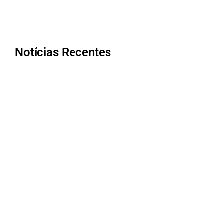
Notícias Recentes
Cooxupé conquista na Justiça
devolução de mais de R$ 622 milhões
aos cooperados em decisão histórica
sobre o Funrural