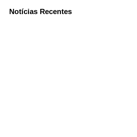
Notícias Recentes
Estrada do Córrego dos Leites será
interditada para início das obras de
pavimentação em Muzambinho