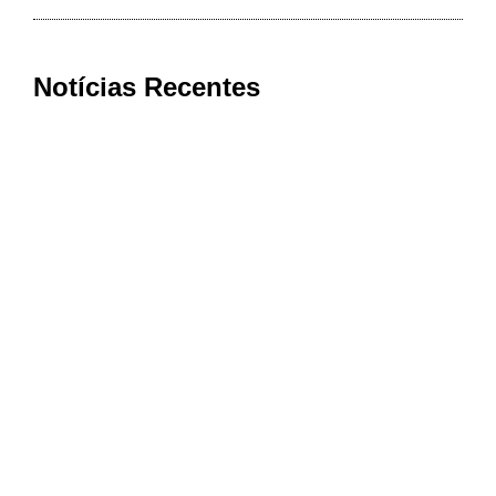
Notícias Recentes
Ex-deputado do PSDB, médico Carlos
Mosconi será o vice de Kalil na disputa
pelo Governo de Minas