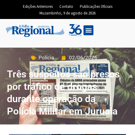
Edições Anteriores
Contato
Publicações Oficiais
Muzambinho, 9 de agosto de 2026
Polícia
02/06/2026
Três suspeitos são presos
por tráfico de drogas
durante operação da
Polícia Militar em Juruaia