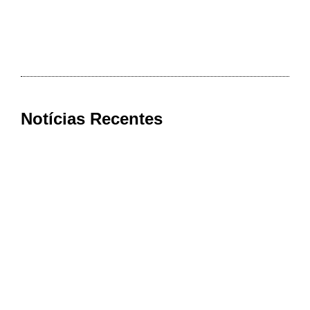
Notícias Recentes
Bom Jesus da Penha conquista nota