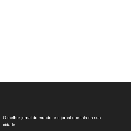
NOTA DE FALECIMENTO (34 ANOS)
O melhor jornal do mundo, é o jornal que fala da sua
cidade.