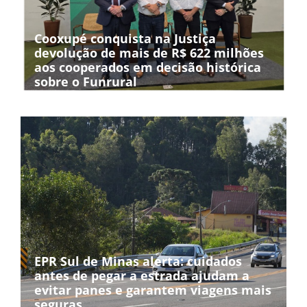
Cooxupé conquista na Justiça
devolução de mais de R$ 622 milhões
aos cooperados em decisão histórica
sobre o Funrural
EPR Sul de Minas alerta: cuidados
antes de pegar a estrada ajudam a
evitar panes e garantem viagens mais
seguras