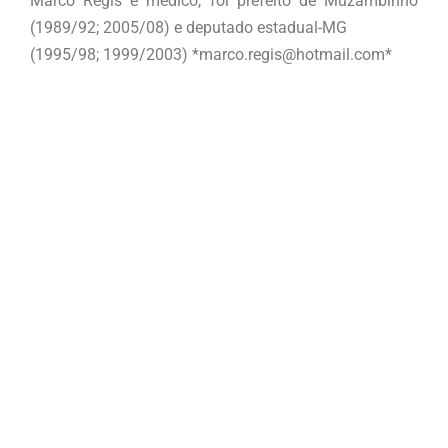
Marco Regis é médico, foi prefeito de Muzambinho
(1989/92; 2005/08) e deputado estadual-MG
(1995/98; 1999/2003) *marco.regis@hotmail.com*