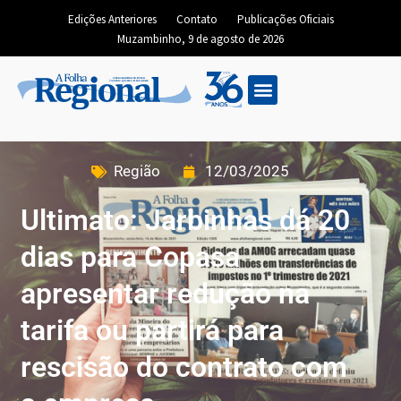
Edições Anteriores
Contato
Publicações Oficiais
Muzambinho, 9 de agosto de 2026
Região
12/03/2025
Ultimato: Jarbinhas dá 20
dias para Copasa
apresentar redução na
tarifa ou partirá para
rescisão do contrato com