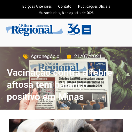
Edições Anteriores
Contato
Publicações Oficiais
Muzambinho, 8 de agosto de 2026
Agronegócio
21/07/2021
Vacinação contra a febre
aftosa tem balanço
positivo em Minas