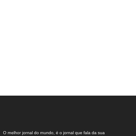
Projeto Podemos aproxima estudantes
das universidades federais e amplia
oportunidades de preparação
acadêmica
O melhor jornal do mundo, é o jornal que fala da sua