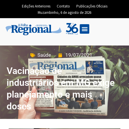
Edições Anteriores
Contato
Publicações Oficiais
Muzambinho, 6 de agosto de 2026
Saúde
19/07/2021
Vacinação de
industriários em MG exige
planejamento e mais
doses