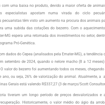
u com uma baixa no produto, devido a maior oferta de animais
s especialistas apostam numa virada do ciclo pecuá
s pecuaristas têm visto um aumento na procura dos animais par
ara uma subida das cotações do bezerro. Com o aquecimento
ter-MG espera uma retomada dos investimentos no setor, dentre
programa Pró-Genética.
om dados do Cepea (analisados pela Emater-MG), a tendência d
 em setembro de 2024, quando o nelore macho (8 a 12 meses)
 O valor do bezerro foi aumentando todos os meses, chegando
te ano, ou seja, 26% de valorização do animal. Atualmente, a 
inas Gerais está valendo R$337,27 (3 de março/Scott Consultor
recria tiveram um longo período de preços desvalorizados 
recuperação. Historicamente, o valor médio do ágio da arro