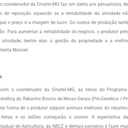
 o coordenador da Emater-MG faz um alerta aos pecuaristas, d
 de reposição aquecido se a rentabilidade da atividade n
que o preço é a margem de lucro. Os custos de produção ta
ção. Para aumentar a rentabilidade do negócio, o produtor pre
 atividade, dentre elas a gestão da propriedade e a melho
alienta Manoel.
a
com o coordenador da Emater-MG, as feiras do Programa
enética do Rebanho Bovino de Minas Gerais (Pró-Genética / P
te forma de o produtor adquirir animais melhores do rebanho
 feiras e os leilões começarão a ocorrer. A expectativa 
estadual de Agricultura, da ABCZ e demais parceiros é fazer mai