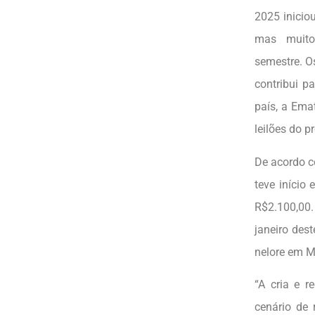
2025 inicio
mas muito
semestre. O
contribui p
país, a Ema
leilões do 
De acordo c
teve início
R$2.100,00.
janeiro des
nelore em M
“A cria e 
cenário de 