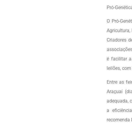
Pró-Genética
O Pró-Genét
Agricultura
Criadores d
associações 
é facilitar
leilões, com
Entre as fe
Araçuaí (d
adequada, c
a eficiênc
recomenda 