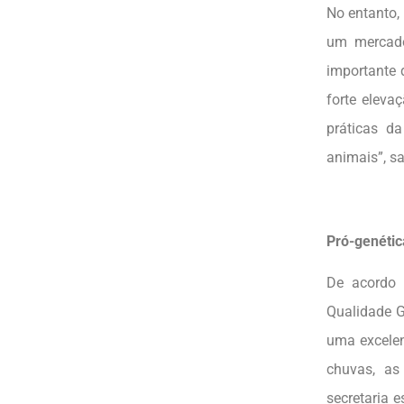
No entanto,
um mercado
importante 
forte eleva
práticas da
animais”, s
Pró-genétic
De acordo 
Qualidade G
uma excelen
chuvas, as
secretaria 