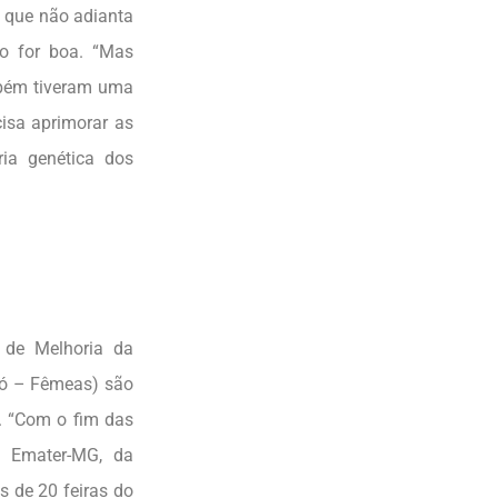
e que não adianta
ão for boa. “Mas
mbém tiveram uma
cisa aprimorar as
ria genética dos
 de Melhoria da
ró – Fêmeas) são
. “Com o fim das
da Emater-MG, da
s de 20 feiras do