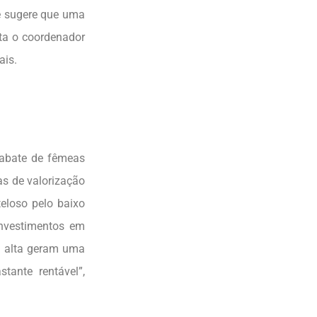
ue sugere que uma
nta o coordenador
ais.
 abate de fêmeas
as de valorização
eloso pelo baixo
investimentos em
m alta geram uma
tante rentável”,