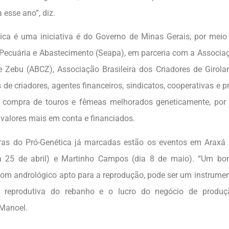
 esse ano”, diz.
ica é uma iniciativa é do Governo de Minas Gerais, por meio 
, Pecuária e Abastecimento (Seapa), em parceria com a Associaç
e Zebu (ABCZ), Associação Brasileira dos Criadores de Girola
de criadores, agentes financeiros, sindicatos, cooperativas e pr
 a compra de touros e fêmeas melhorados geneticamente, por 
 valores mais em conta e financiados.
iras do Pró-Genética já marcadas estão os eventos em Araxá (
ia 25 de abril) e Martinho Campos (dia 8 de maio). “Um bo
om andrológico apto para a reprodução, pode ser um instrumen
ia reprodutiva do rebanho e o lucro do negócio de produç
Manoel.