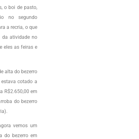
, o boi de pasto,
rio no segundo
a a recria, o que
 da atividade no
 eles as feiras e
e alta do bezerro
 estava cotado a
 a R$2.650,00 em
arroba do bezerro
ia).
e agora vemos um
ba do bezerro em