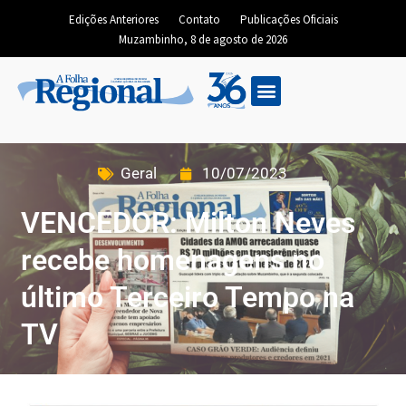
Edições Anteriores
Contato
Publicações Oficiais
Muzambinho, 8 de agosto de 2026
Geral
10/07/2023
VENCEDOR: Milton Neves
recebe homenagens no
último Terceiro Tempo na
TV