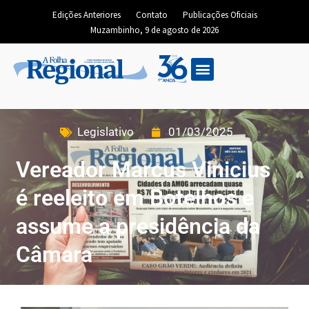
Edições Anteriores
Contato
Publicações Oficiais
Muzambinho, 9 de agosto de 2026
Legislativo
01/03/2025
Vereador Marcus Vinicius
é reeleito em Botelhos e
assume a presidência da
Câmara