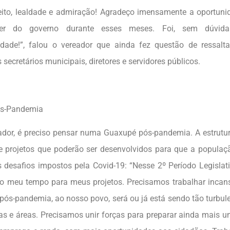
ito, lealdade e admiração! Agradeço imensamente a oportun
der do governo durante esses meses. Foi, sem dúvid
idade!”, falou o vereador que ainda fez questão de ressalta
ecretários municipais, diretores e servidores públicos.
ós-Pandemia
ador, é preciso pensar numa Guaxupé pós-pandemia. A estrutur
 projetos que poderão ser desenvolvidos para que a populaç
 desafios impostos pela Covid-19: “Nesse 2º Período Legislat
o meu tempo para meus projetos. Precisamos trabalhar incan
 pós-pandemia, ao nosso povo, será ou já está sendo tão turbul
ras e áreas. Precisamos unir forças para preparar ainda mais