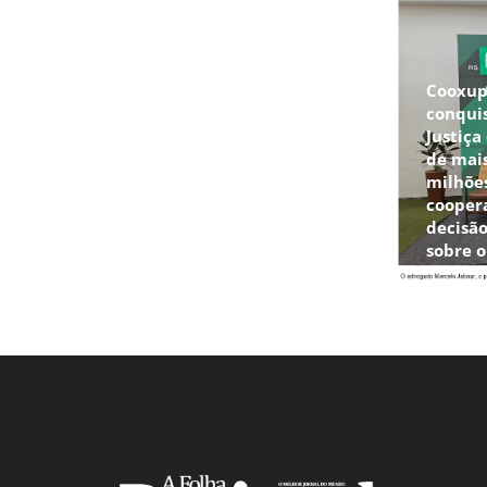
Cooxu
conqui
Justiça
de mais
milhõe
cooper
decisão
sobre 