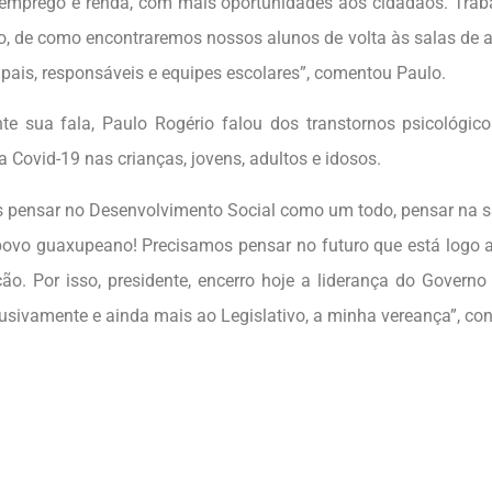
emprego e renda, com mais oportunidades aos cidadãos. Trab
, de como encontraremos nossos alunos de volta às salas de a
 pais, responsáveis e equipes escolares”, comentou Paulo.
te sua fala, Paulo Rogério falou dos transtornos psicológic
 Covid-19 nas crianças, jovens, adultos e idosos.
 pensar no Desenvolvimento Social como um todo, pensar na s
povo guaxupeano! Precisamos pensar no futuro que está logo a
ão. Por isso, presidente, encerro hoje a liderança do Govern
usivamente e ainda mais ao Legislativo, a minha vereança”, con