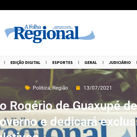
EDIÇÃO DIGITAL
ESPORTES
GERAL
JUDICIÁRIO
Política
,
Região
13/07/2021
o Rogério de Guaxupé de
governo e dedicará exclu