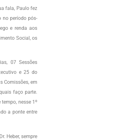
ua fala, Paulo fez
 no período pós-
ego e renda aos
mento Social, os
ias, 07 Sessões
xecutivo e 25 do
as Comissões, em
uais faço parte.
e tempo, nesse 1º
endo a ponte entre
Dr. Heber, sempre