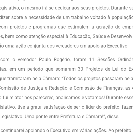
egislativo, o mesmo irá se dedicar aos seus projetos. Durante s
dizer sobre a necessidade de um trabalho voltado à população
com projetos e programas que estimulem a geração de empr
, bem como atenção especial à Educação, Saúde e Desenvolvi
rão uma ação conjunta dos vereadores em apoio ao Executivo.
com o vereador Paulo Rogério, foram 11 Sessões Ordinár
árias, em um período que somaram 30 Projetos de Lei do E
 que tramitaram pela Câmara: “Todos os projetos passaram pel
Comissão de Justiça e Redação e Comissão de Finanças, as q
s fui relator nos pareceres, analisamos e votamos! Durante ess
slativo, tive a grata satisfação de ser o líder do prefeito, faz
Legislativo. Uma ponte entre Prefeitura e Câmara!”, disse.
 continuarei apoiando o Executivo em várias ações. Ao prefeito 