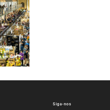
achaça
2 mil
os em BH
Siga-nos