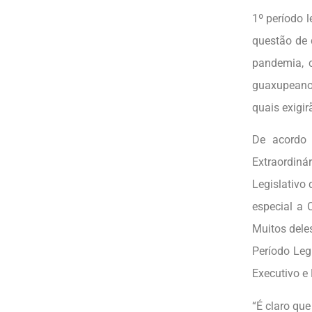
1º período l
questão de 
pandemia, 
guaxupeanos
quais exigi
De acordo 
Extraordin
Legislativo
especial a 
Muitos dele
Período Legi
Executivo e 
“É claro que