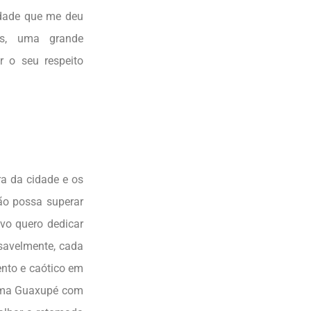
idade que me deu
as, uma grande
r o seu respeito
a da cidade e os
ão possa superar
ivo quero dedicar
savelmente, cada
ento e caótico em
 uma Guaxupé com