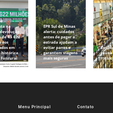
pé
sta na
EPR Sul de Minas
 devolução
alerta: cuidados
 de R$ 622
antes de pegar a
s aos
estrada ajudam a
ados em
evitar panes e
Expoc
 histórica
garantem viagens
reúne 
o Funrural
mais seguras
rótul
Menu Principal
Contato