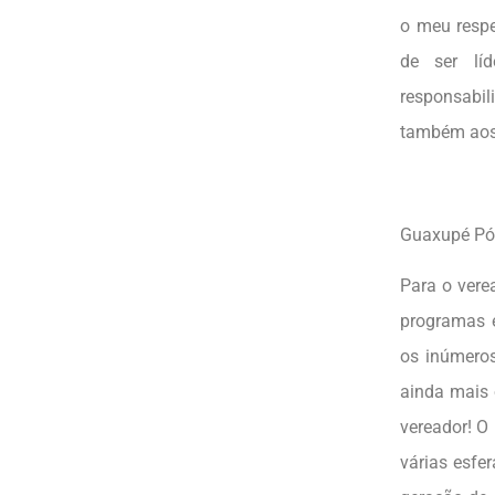
o meu respe
de ser lí
responsabil
também aos s
Guaxupé P
Para o vere
programas e
os inúmeros
ainda mais 
vereador! O
várias esfe