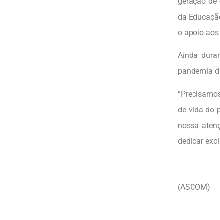
geração de 
da Educação
o apoio aos
Ainda duran
pandemia da
“Precisamos
de vida do 
nossa atenç
dedicar excl
(ASCOM)