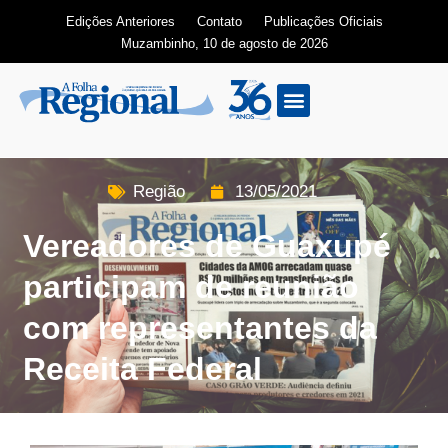
Edições Anteriores
Contato
Publicações Oficiais
Muzambinho, 10 de agosto de 2026
Edição Digital
Região
13/05/2021
Vereadores de Guaxupé
participam de reunião
com representantes da
Receita Federal