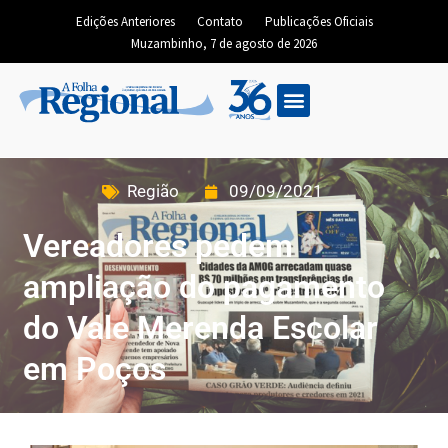
Edições Anteriores
Contato
Publicações Oficiais
Muzambinho, 7 de agosto de 2026
Região
09/09/2021
Vereadores pedem
ampliação do pagamento
do Vale Merenda Escolar
em Poços