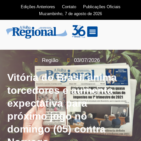
Edições Anteriores
Contato
Publicações Oficiais
Muzambinho, 7 de agosto de 2026
Edição Digital
Região
03/07/2026
Vitória do Brasil anima
torcedores e aumenta
expectativa para
próximo jogo no
domingo (05) contra