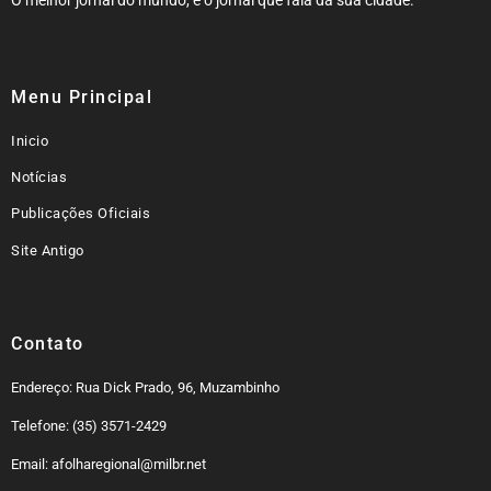
O melhor jornal do mundo, é o jornal que fala da sua cidade.
Menu Principal
Inicio
Notícias
Publicações Oficiais
Site Antigo
Contato
Endereço: Rua Dick Prado, 96, Muzambinho
Telefone: (35) 3571-2429
Email: afolharegional@milbr.net