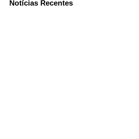
Notícias Recentes
Estrada do Córrego dos Leites será
interditada para início das obras de
pavimentação em Muzambinho