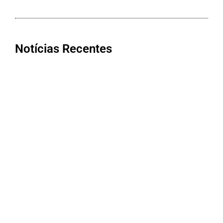
Notícias Recentes
NOTA DE FALECIMENTO EM
MUZAMBINHO (75 ANOS)