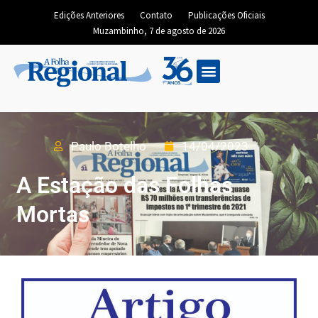
Edições Anteriores
Contato
Publicações Oficiais
Muzambinho, 7 de agosto de 2026
Paulo Botelho
14/04/2023
A Estação das Folhas
Mortas