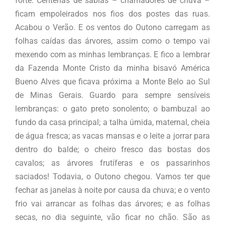
forte. Centenas de sabiás – chamadores de chuva –
ficam empoleirados nos fios dos postes das ruas.
Acabou o Verão. E os ventos do Outono carregam as
folhas caídas das árvores, assim como o tempo vai
mexendo com as minhas lembranças. E fico a lembrar
da Fazenda Monte Cristo da minha bisavó América
Bueno Alves que ficava próxima a Monte Belo ao Sul
de Minas Gerais. Guardo para sempre sensíveis
lembranças: o gato preto sonolento; o bambuzal ao
fundo da casa principal; a talha úmida, maternal, cheia
de água fresca; as vacas mansas e o leite a jorrar para
dentro do balde; o cheiro fresco das bostas dos
cavalos; as árvores frutíferas e os passarinhos
saciados! Todavia, o Outono chegou. Vamos ter que
fechar as janelas à noite por causa da chuva; e o vento
frio vai arrancar as folhas das árvores; e as folhas
secas, no dia seguinte, vão ficar no chão. São as