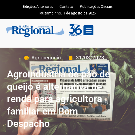
Edições Anteriores
Contato
Publicações Oficiais
Muzambinho, 7 de agosto de 2026
Agronegócio
31/03/2023
Agroindústria de pão de
queijo é alternativa de
renda para agricultora
familiar em Bom
Despacho