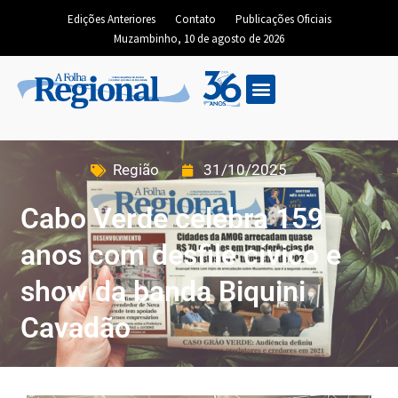
Edições Anteriores
Contato
Publicações Oficiais
Muzambinho, 10 de agosto de 2026
Edição Digital
Região
31/10/2025
Cabo Verde celebra 159
anos com desfile cívico e
show da banda Biquini
Cavadão