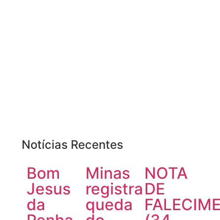
Notícias Recentes
Bom
Minas
NOTA
Jesus
registra
DE
da
queda
FALECIM