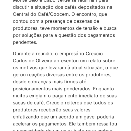
Monte Belo e Cabo Verde se reuniram para
discutir a situação dos cafés depositados na
Central do Café/Coocem. O encontro, que
contou com a presença de dezenas de
produtores, teve momentos de tensão e busca
por soluções para a questão dos pagamentos
pendentes.
Durante a reunião, o empresário Creucio
Carlos de Oliveira apresentou um relato sobre
os motivos que levaram à atual situação, o que
gerou reações diversas entre os produtores,
desde cobranças mais firmes até
posicionamentos mais ponderados. Enquanto
muitos exigiam o pagamento imediato de suas
sacas de café, Creucio reiterou que todos os
produtores receberão seus valores,
enfatizando que um acordo amigável poderia
acelerar os pagamentos. Ele também ressaltou
a necessidade de um valor justo para ambas