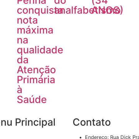
Penha
do
(34
conquista
analfabetismo
ANOS)
nota
máxima
na
qualidade
da
Atenção
Primária
à
Saúde
nu Principal
Contato
Endereço: Rua Dick Pr