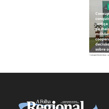
Cooxu
conqui
Justiça
de mais
milhõe
cooper
decisão
sobre 