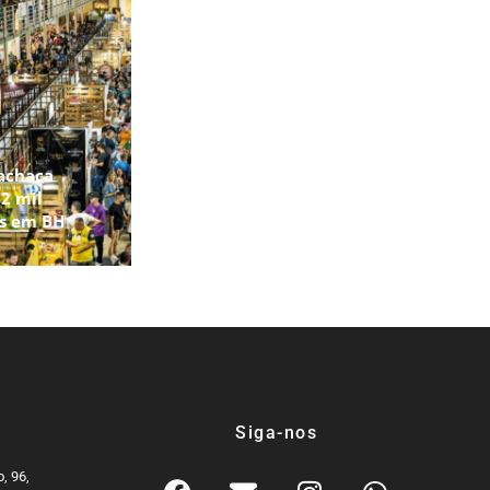
achaça
2 mil
os em BH
Siga-nos
, 96,