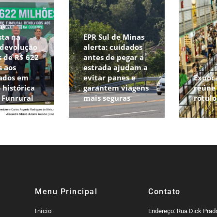
pé
sta na
EPR Sul de Minas
 devolução
alerta: cuidados
 de R$ 622
antes de pegar a
s aos
estrada ajudam a
ados em
evitar panes e
Expoc
 histórica
garantem viagens
reúne 
o Funrural
mais seguras
rótul
Menu Principal
Contato
Inicio
Endereço: Rua Dick Prado