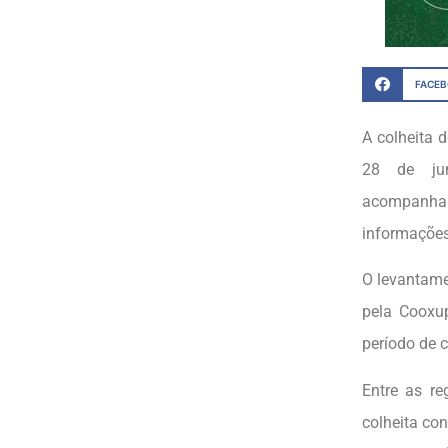
FACE
A colheita 
28 de jun
acompanham
informações
O levantame
pela Cooxu
período de c
Entre as r
colheita co