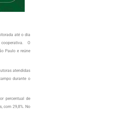
torada até o dia
cooperativa. O
o Paulo e reúne
dutoras atendidas
campo durante o
r percentual de
as, com 29,8%. No