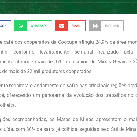
BOOK
WHATSAPP
EMAIL
IMPRIMIR
de café dos cooperados da Cooxupé atingiu 24,9% da área moni
ho, conforme levantamento semanal realizado pela 
ento abrange mais de 370 municípios de Minas Gerais e Sã
 de mais de 22 mil produtores cooperados.
nto monitora o andamento da safra nas principais regiões pro
pé, oferecendo um panorama da evolução dos trabalhos no 
olheita.
egiões acompanhadas, as Matas de Minas apresentam o maio
ncluída, com 30% da safra já colhida, seguidas pelo Sul de Min