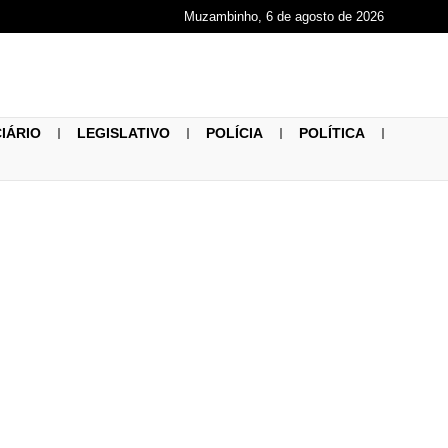
Muzambinho, 6 de agosto de 2026
CIÁRIO
LEGISLATIVO
POLÍCIA
POLÍTICA
assumem
Cássia em