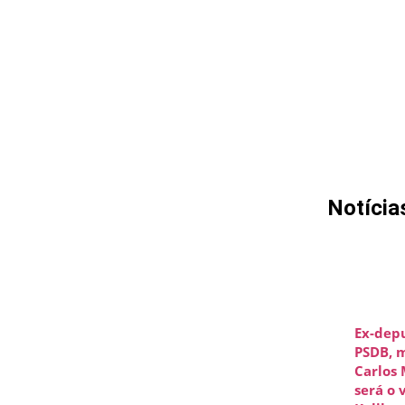
Notícia
Ex-dep
PSDB, 
Carlos
será o 