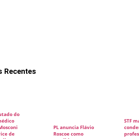
s Recentes
utado do
médico
STF m
 Mosconi
PL anuncia Flávio
conde
vice de
Roscoe como
profes