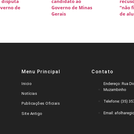
a disputa
candidato ao
recuso
overno de
Governo de Minas
“não f
Gerais
de al
Menu Principal
Contato
Inicio
Endereço: Rua Dic
Muzambinho
Notícias
Telefone: (35) 3
Publicações Oficiais
Email: afolharegi
Site Antigo