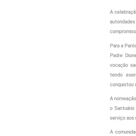
A celebração
autoridade
compromisso
Para a Paró
Padre Dione
vocação sac
tendo exer
conquistou o
A nomeação 
o Santuário
serviço aos 
A comunidad