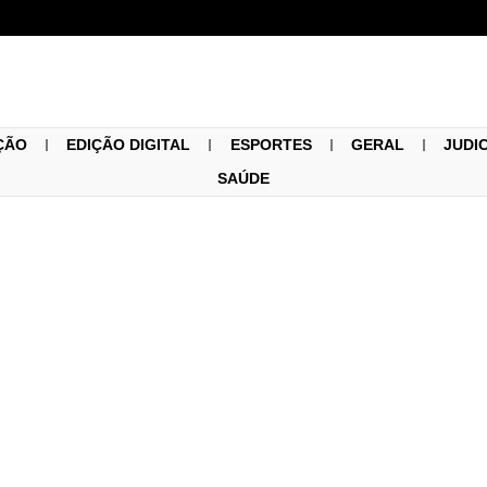
ÇÃO
EDIÇÃO DIGITAL
ESPORTES
GERAL
JUDI
SAÚDE
Geral
01/07/2026
 Piza e Ronaldo Passos 
ntuário de Santa Rita de 