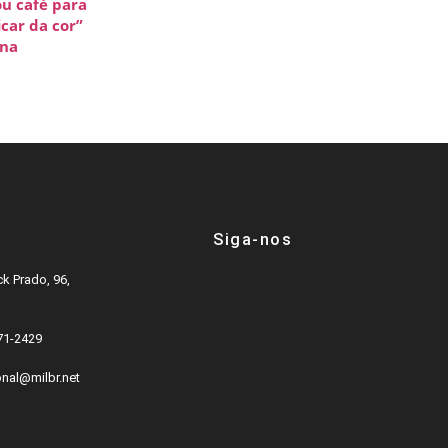
u café para
icar da cor”
una
Siga-nos
k Prado, 96,
571-2429
onal@milbr.net