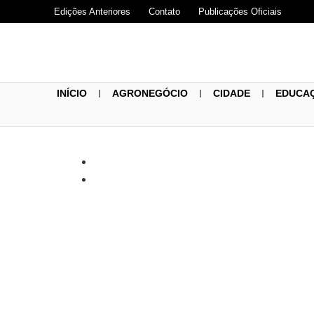
Edições Anteriores
Contato
Publicações Oficiais
INÍCIO
AGRONEGÓCIO
CIDADE
EDUCA
Padres Dione
reitoria do Sa
Cássia