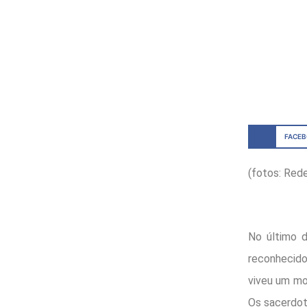
FACE
(fotos: Red
No último d
reconhecido
viveu um mo
Os sacerdote