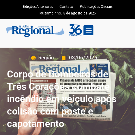
Edições Anteriores
Contato
Publicações Oficiais
Muzambinho, 8 de agosto de 2026
Região
03/06/2026
Corpo de Bombeiros de
Três Corações combate
incêndio em veículo após
colisão com poste e
capotamento