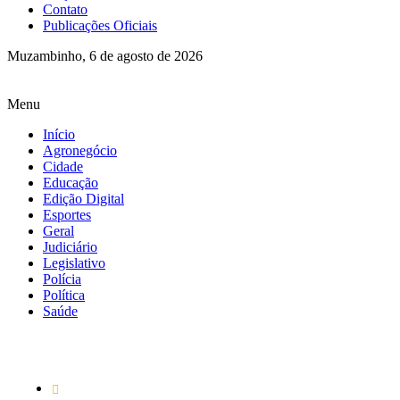
Contato
Publicações Oficiais
Muzambinho, 6 de agosto de 2026
Menu
Início
Agronegócio
Cidade
Educação
Edição Digital
Esportes
Geral
Judiciário
Legislativo
Polícia
Política
Saúde
Região