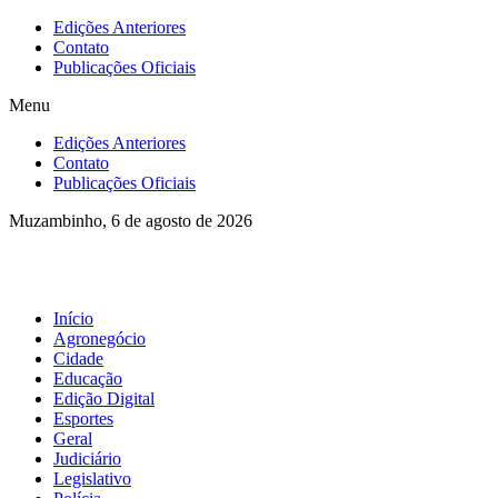
Ir
Edições Anteriores
para
Contato
o
Publicações Oficiais
conteúdo
Menu
Edições Anteriores
Contato
Publicações Oficiais
Muzambinho, 6 de agosto de 2026
Início
Agronegócio
Cidade
Educação
Edição Digital
Esportes
Geral
Judiciário
Legislativo