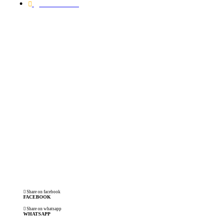
02/07/2021
COVID-19: PRE
RECOMENDAÇÕE
SEGURANÇA DO
Share on facebook
FACEBOOK
Share on whatsapp
WHATSAPP