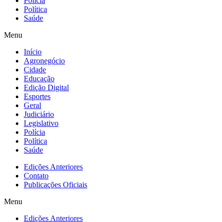
Polícia
Política
Saúde
Menu
Início
Agronegócio
Cidade
Educação
Edição Digital
Esportes
Geral
Judiciário
Legislativo
Polícia
Política
Saúde
Edições Anteriores
Contato
Publicações Oficiais
Menu
Edições Anteriores